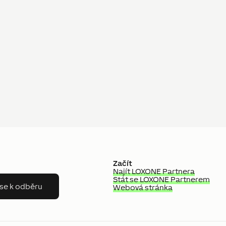
Začít
Najít LOXONE Partnera
Stát se LOXONE Partnerem
 se k odběru
Webová stránka