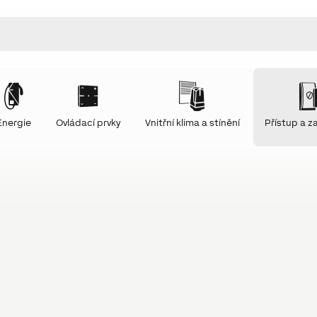
Energie
Ovládací prvky
Vnitřní klima a stínění
Přístup a 