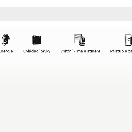
Energie
Ovládací prvky
Vnitřní klima a stínění
Přístup a 