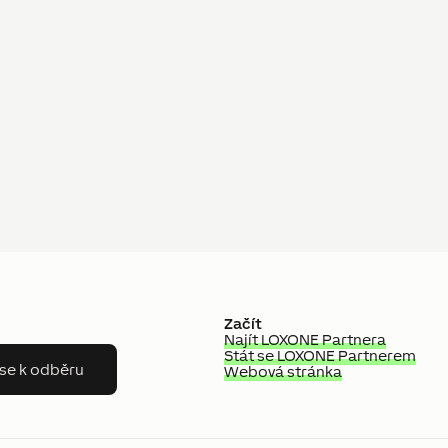
Začít
Najít LOXONE Partnera
Stát se LOXONE Partnerem
 se k odběru
Webová stránka