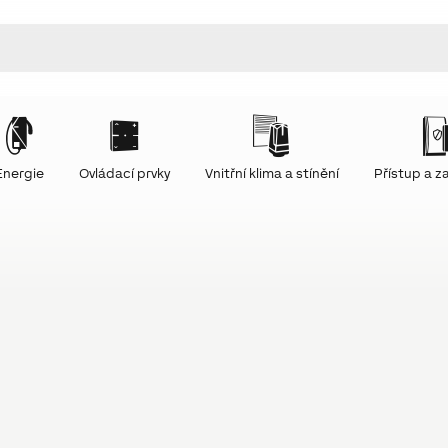
Energie
Ovládací prvky
Vnitřní klima a stínění
Přístup a 