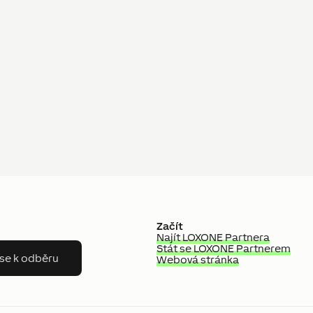
Začít
Najít LOXONE Partnera
Stát se LOXONE Partnerem
 se k odběru
Webová stránka