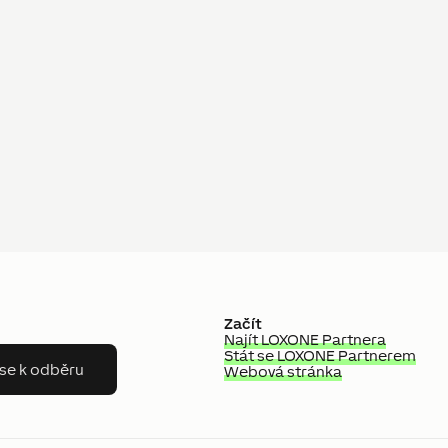
Začít
Najít LOXONE Partnera
Stát se LOXONE Partnerem
 se k odběru
Webová stránka