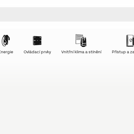
Energie
Ovládací prvky
Vnitřní klima a stínění
Přístup a 