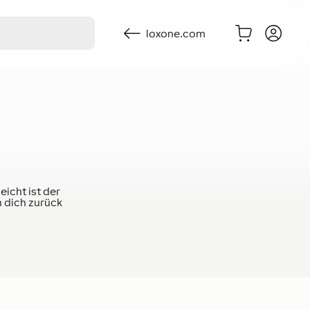
loxone.com
eicht ist der
n dich zurück