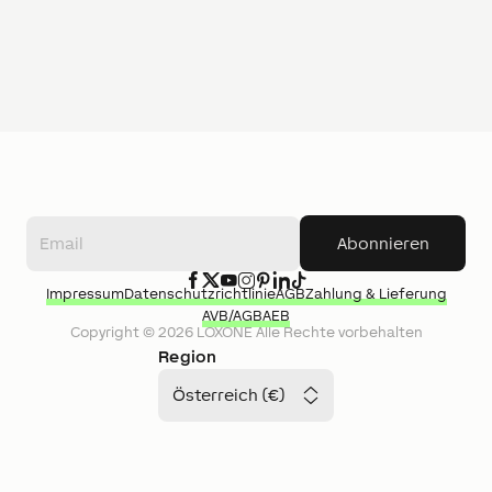
Abonnieren
Impressum
Datenschutzrichtlinie
AGB
Zahlung & Lieferung
AVB/AGB
AEB
Copyright ©
2026
LOXONE
Alle Rechte vorbehalten
Region
Österreich (€)