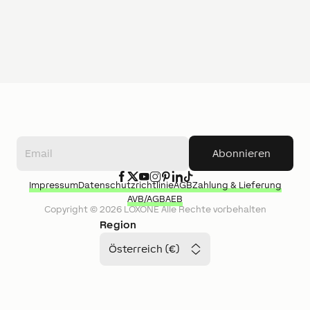
Abonnieren
Impressum
Datenschutzrichtlinie
AGB
Zahlung & Lieferung
AVB/AGB
AEB
Copyright ©
2026
LOXONE
Alle Rechte vorbehalten
Region
Österreich (€)