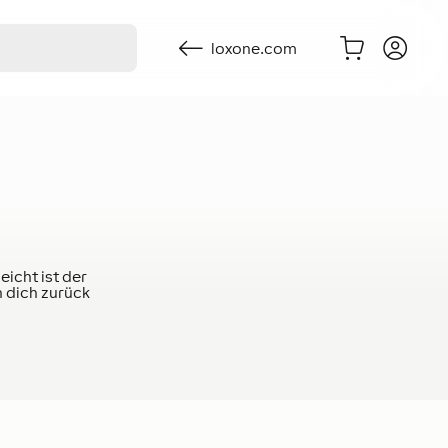
loxone.com
eicht ist der
n dich zurück