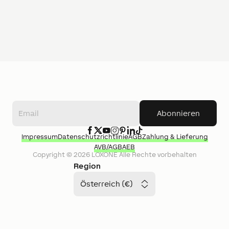
Abonnieren
Impressum
Datenschutzrichtlinie
AGB
Zahlung & Lieferung
AVB/AGB
AEB
Copyright ©
2026
LOXONE
Alle Rechte vorbehalten
Region
Österreich (€)