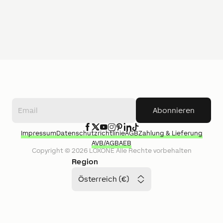
Abonnieren
Impressum
Datenschutzrichtlinie
AGB
Zahlung & Lieferung
AVB/AGB
AEB
Copyright ©
2026
LOXONE
Alle Rechte vorbehalten
Region
Österreich (€)