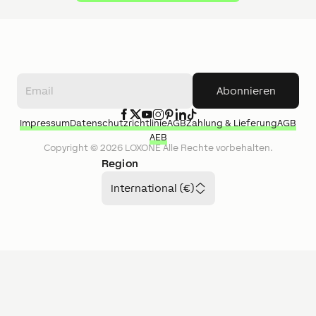
Abonnieren
Impressum
Datenschutzrichtlinie
AGB
Zahlung & Lieferung
AGB
AEB
Copyright ©
2026
LOXONE
Alle Rechte vorbehalten.
Region
International (€)