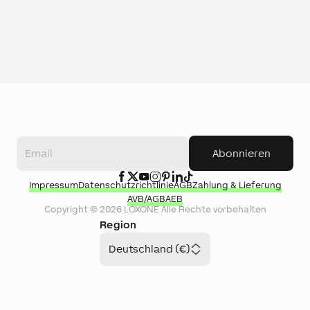
Abonnieren
Impressum
Datenschutzrichtlinie
AGB
Zahlung & Lieferung
AVB/AGB
AEB
Copyright ©
2026
LOXONE
Alle Rechte vorbehalten
Region
Deutschland (€)