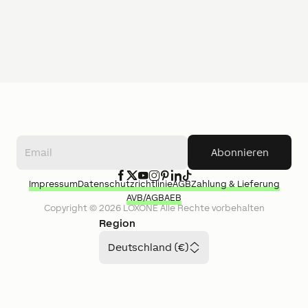
Abonnieren
Impressum
Datenschutzrichtlinie
AGB
Zahlung & Lieferung
AVB/AGB
AEB
Copyright ©
2026
LOXONE
Alle Rechte vorbehalten
Region
Deutschland (€)