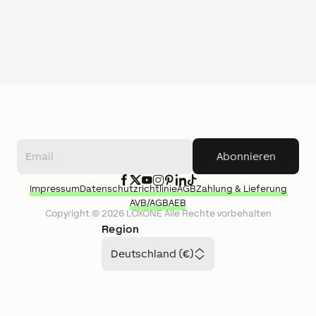
Abonnieren
Impressum
Datenschutzrichtlinie
AGB
Zahlung & Lieferung
AVB/AGB
AEB
Copyright ©
2026
LOXONE
Alle Rechte vorbehalten
Region
Deutschland (€)