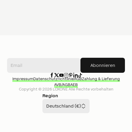
Abonnieren
Impressum
Datenschutzrichtlinie
AGB
Zahlung & Lieferung
AVB/AGB
AEB
Copyright ©
2026
LOXONE
Alle Rechte vorbehalten
Region
Deutschland (€)