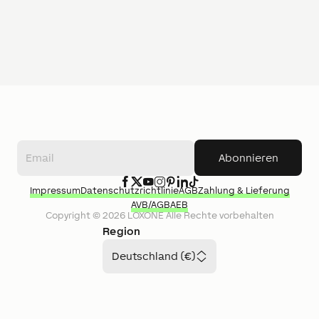
Abonnieren
Impressum
Datenschutzrichtlinie
AGB
Zahlung & Lieferung
AVB/AGB
AEB
Copyright ©
2026
LOXONE
Alle Rechte vorbehalten
Region
Deutschland (€)