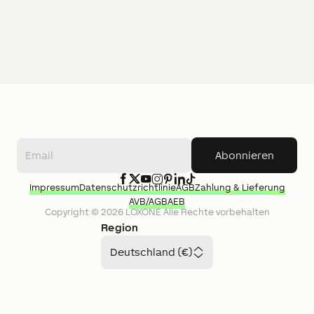
Abonnieren
Impressum
Datenschutzrichtlinie
AGB
Zahlung & Lieferung
AVB/AGB
AEB
Copyright ©
2026
LOXONE
Alle Rechte vorbehalten
Region
Deutschland (€)