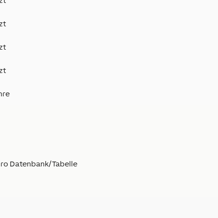
zt
zt
zt
zt
hre
 pro Datenbank/Tabelle