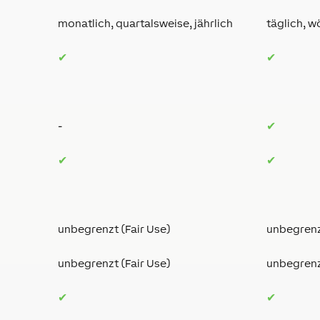
monatlich, quartalsweise, jährlich
täglich, w
✔
✔
-
✔
✔
✔
unbegrenzt (Fair Use)
unbegrenz
unbegrenzt (Fair Use)
unbegrenz
✔
✔