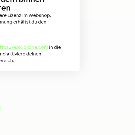
ren
here Lizenz im Webshop.
nung erhältst du den
ttps://exo.loxone.com
in die
nd aktiviere deinen
ereich.
e