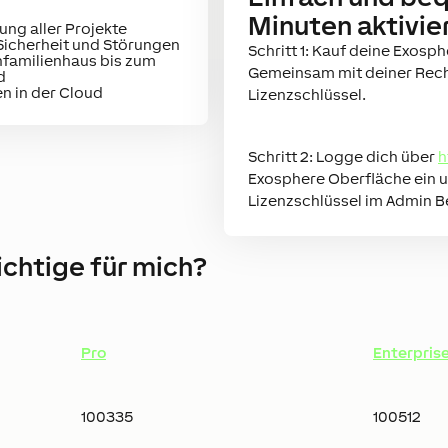
Minuten aktivie
ung aller Projekte
 Sicherheit und Störungen
Schritt 1: Kauf deine Exosp
infamilienhaus bis zum
Gemeinsam mit deiner Rech
d
n in der Cloud
Lizenzschlüssel.
Schritt 2: Logge dich über
h
Exosphere Oberfläche ein u
Lizenzschlüssel im Admin B
richtige für mich?
Pro
Enterpris
100335
100512