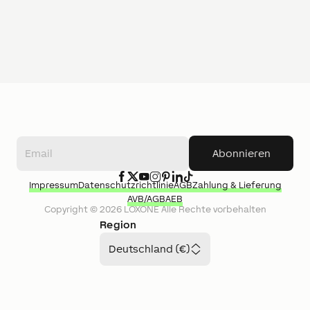
Abonnieren
Impressum
Datenschutzrichtlinie
AGB
Zahlung & Lieferung
AVB/AGB
AEB
Copyright ©
2026
LOXONE
Alle Rechte vorbehalten
Region
Deutschland (€)