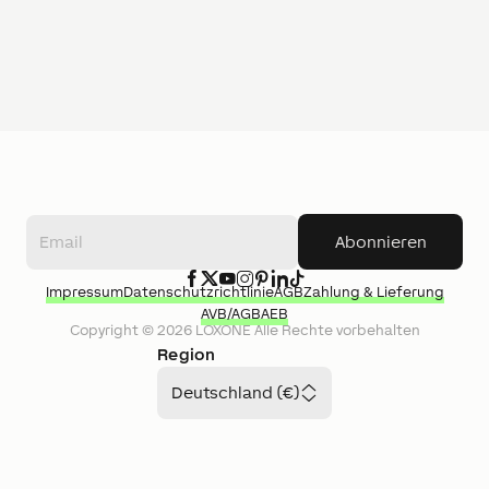
Abonnieren
Impressum
Datenschutzrichtlinie
AGB
Zahlung & Lieferung
AVB/AGB
AEB
Copyright ©
2026
LOXONE
Alle Rechte vorbehalten
Region
Deutschland (€)