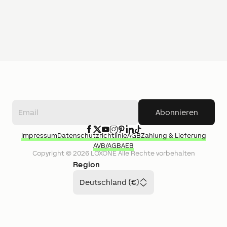
Abonnieren
Impressum
Datenschutzrichtlinie
AGB
Zahlung & Lieferung
AVB/AGB
AEB
Copyright ©
2026
LOXONE
Alle Rechte vorbehalten
Region
Deutschland (€)