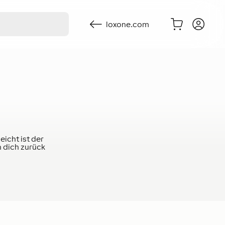
loxone.com
eicht ist der
n dich zurück