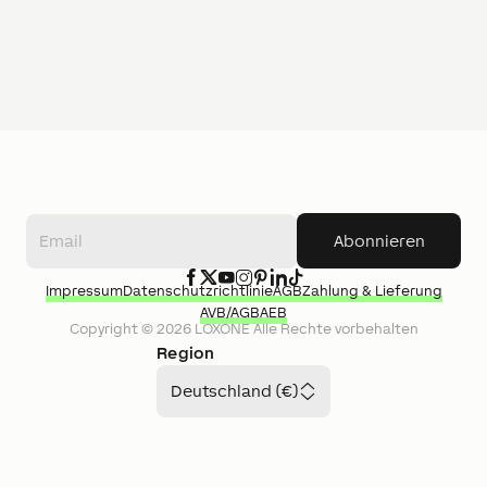
Abonnieren
Impressum
Datenschutzrichtlinie
AGB
Zahlung & Lieferung
AVB/AGB
AEB
Copyright ©
2026
LOXONE
Alle Rechte vorbehalten
Region
Deutschland (€)