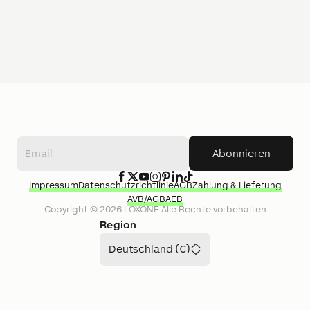
Abonnieren
Impressum
Datenschutzrichtlinie
AGB
Zahlung & Lieferung
AVB/AGB
AEB
Copyright ©
2026
LOXONE
Alle Rechte vorbehalten
Region
Deutschland (€)