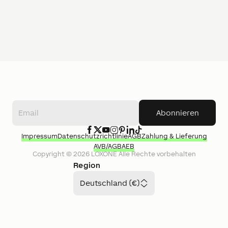
Abonnieren
Impressum
Datenschutzrichtlinie
AGB
Zahlung & Lieferung
AVB/AGB
AEB
Copyright ©
2026
LOXONE
Alle Rechte vorbehalten
Region
Deutschland (€)