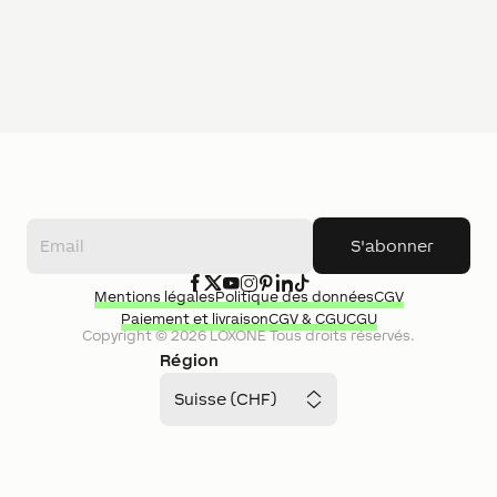
S'abonner
Mentions légales
Politique des données
CGV
Paiement et livraison
CGV & CGU
CGU
Copyright ©
2026
LOXONE
Tous droits réservés.
Région
Suisse (CHF)