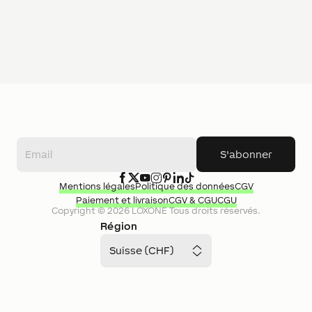
S'abonner
Mentions légales
Politique des données
CGV
Paiement et livraison
CGV & CGU
CGU
Copyright ©
2026
LOXONE
Tous droits réservés.
Région
Suisse (CHF)