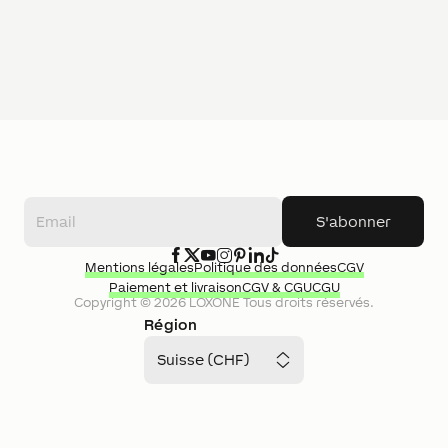
S'abonner
Mentions légales
Politique des données
CGV
Paiement et livraison
CGV & CGU
CGU
Copyright ©
2026
LOXONE
Tous droits réservés.
Région
Suisse (CHF)