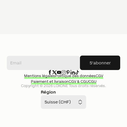
S'abonner
Mentions légales
Politique des données
CGV
Paiement et livraison
CGV & CGU
CGU
Copyright ©
2026
LOXONE
Tous droits réservés.
Région
Suisse (CHF)