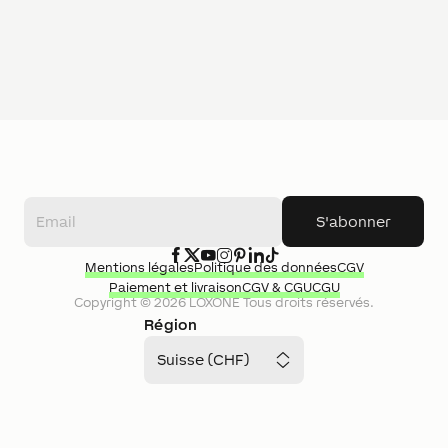
S'abonner
Mentions légales
Politique des données
CGV
Paiement et livraison
CGV & CGU
CGU
Copyright ©
2026
LOXONE
Tous droits réservés.
Région
Suisse (CHF)