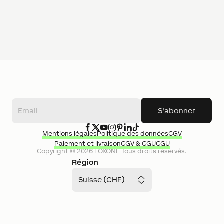
S'abonner
Mentions légales
Politique des données
CGV
Paiement et livraison
CGV & CGU
CGU
Copyright ©
2026
LOXONE
Tous droits réservés.
Région
Suisse (CHF)