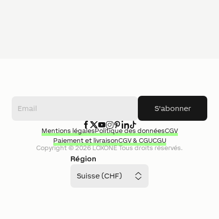
S'abonner
Mentions légales
Politique des données
CGV
Paiement et livraison
CGV & CGU
CGU
Copyright ©
2026
LOXONE
Tous droits réservés.
Région
Suisse (CHF)