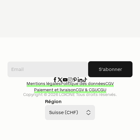
S'abonner
Mentions légales
Politique des données
CGV
Paiement et livraison
CGV & CGU
CGU
Copyright ©
2026
LOXONE
Tous droits réservés.
Région
Suisse (CHF)