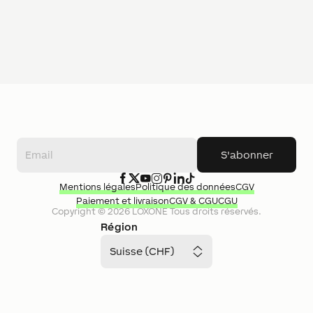
S'abonner
Mentions légales
Politique des données
CGV
Paiement et livraison
CGV & CGU
CGU
Copyright ©
2026
LOXONE
Tous droits réservés.
Région
Suisse (CHF)