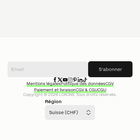
S'abonner
Mentions légales
Politique des données
CGV
Paiement et livraison
CGV & CGU
CGU
Copyright ©
2026
LOXONE
Tous droits réservés.
Région
Suisse (CHF)