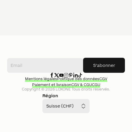
S'abonner
Mentions légales
Politique des données
CGV
Paiement et livraison
CGV & CGU
CGU
Copyright ©
2026
LOXONE
Tous droits réservés.
Région
Suisse (CHF)