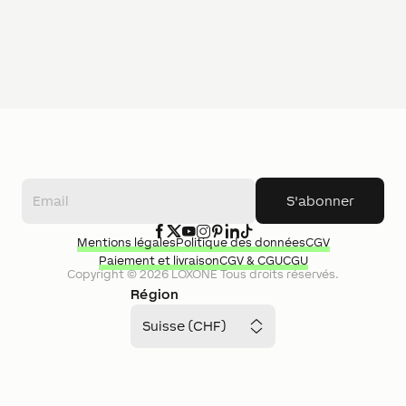
S'abonner
Mentions légales
Politique des données
CGV
Paiement et livraison
CGV & CGU
CGU
Copyright ©
2026
LOXONE
Tous droits réservés.
Région
Suisse (CHF)