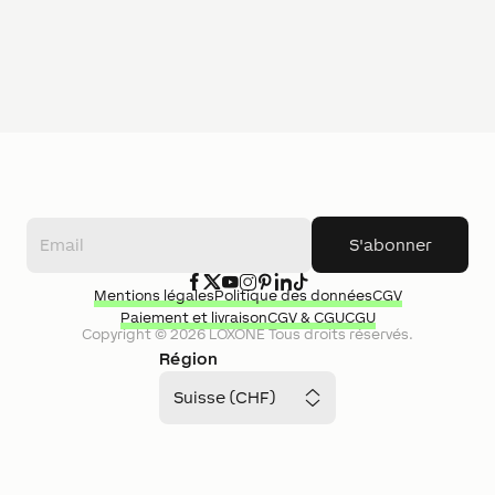
S'abonner
Mentions légales
Politique des données
CGV
Paiement et livraison
CGV & CGU
CGU
Copyright ©
2026
LOXONE
Tous droits réservés.
Région
Suisse (CHF)