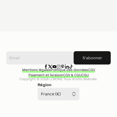
S'abonner
Mentions légales
Politique des données
CGV
Paiement et livraison
CGV & CGU
CGU
Copyright ©
2026
LOXONE
Tous droits réservés.
Région
France (€)