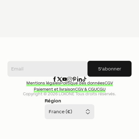
S'abonner
Mentions légales
Politique des données
CGV
Paiement et livraison
CGV & CGU
CGU
Copyright ©
2026
LOXONE
Tous droits réservés.
Région
France (€)