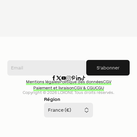
S'abonner
Mentions légales
Politique des données
CGV
Paiement et livraison
CGV & CGU
CGU
Copyright ©
2026
LOXONE
Tous droits réservés.
Région
France (€)