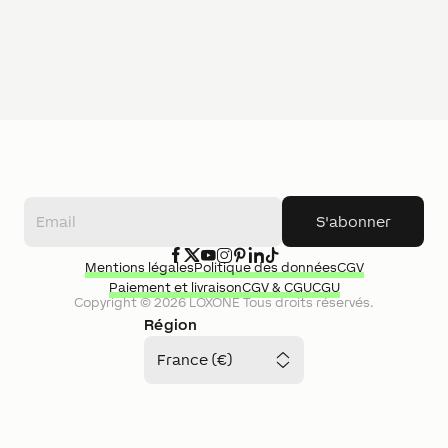
S'abonner
Mentions légales
Politique des données
CGV
Paiement et livraison
CGV & CGU
CGU
Copyright ©
2026
LOXONE
Tous droits réservés.
Région
France (€)