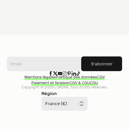
S'abonner
Mentions légales
Politique des données
CGV
Paiement et livraison
CGV & CGU
CGU
Copyright ©
2026
LOXONE
Tous droits réservés.
Région
France (€)