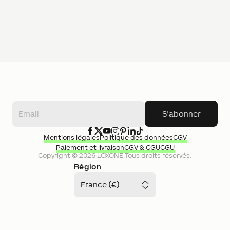
S'abonner
Mentions légales
Politique des données
CGV
Paiement et livraison
CGV & CGU
CGU
Copyright ©
2026
LOXONE
Tous droits réservés.
Région
France (€)