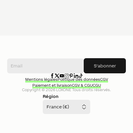
S'abonner
Mentions légales
Politique des données
CGV
Paiement et livraison
CGV & CGU
CGU
Copyright ©
2026
LOXONE
Tous droits réservés.
Région
France (€)