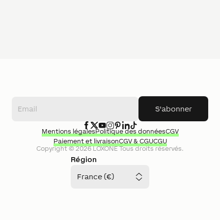
S'abonner
Mentions légales
Politique des données
CGV
Paiement et livraison
CGV & CGU
CGU
Copyright ©
2026
LOXONE
Tous droits réservés.
Région
France (€)