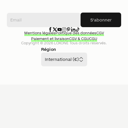
S'abonner
Mentions légales
Politique des données
CGV
Paiement et livraison
CGV & CGU
CGU
Copyright ©
2026
LOXONE
Tous droits réservés.
Région
International (€)