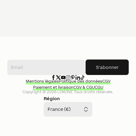
S'abonner
Mentions légales
Politique des données
CGV
Paiement et livraison
CGV & CGU
CGU
Copyright ©
2026
LOXONE
Tous droits réservés.
Région
France (€)