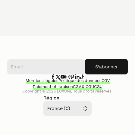
S'abonner
Mentions légales
Politique des données
CGV
Paiement et livraison
CGV & CGU
CGU
Copyright ©
2026
LOXONE
Tous droits réservés.
Région
France (€)