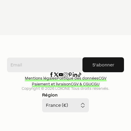
S'abonner
Mentions légales
Politique des données
CGV
Paiement et livraison
CGV & CGU
CGU
Copyright ©
2026
LOXONE
Tous droits réservés.
Région
France (€)